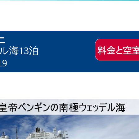
ー
ル海13泊
19