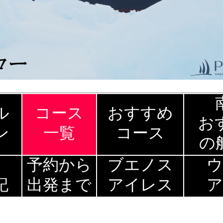
ル
コース
おすすめ
お
ン
一覧
コース
の
極
予約から
ブエノス
ウ
記
出発まで
アイレス
ア