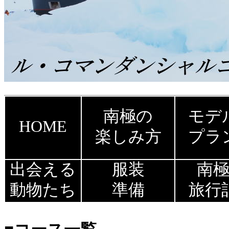
南極の
モデ
HOME
楽しみ方
プラ
出会える
服装
南
動物たち
準備
旅行