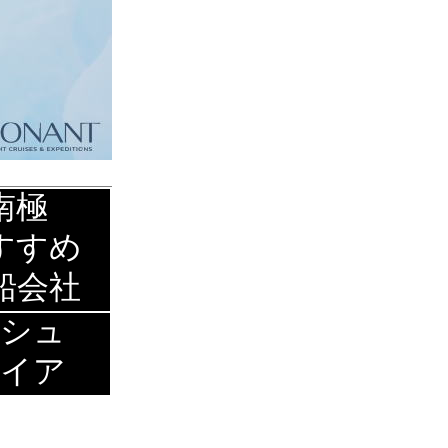
南極
すすめ
船会社
シュ
イア