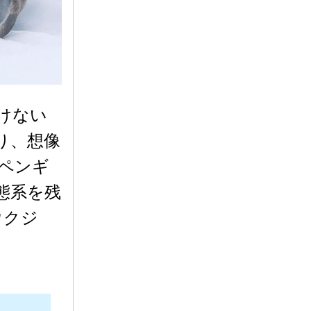
けない
り、想像
ペンギ
態系を残
ウクジ