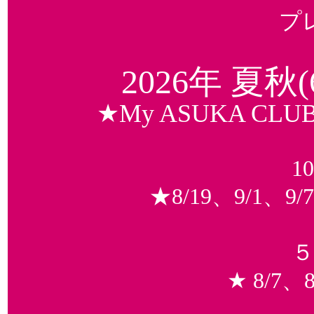
プ
2026年 夏秋
★My ASUKA 
1
★8/19、9/1、9/
５
★ 8/7、8