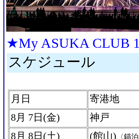
★My ASUKA CL
スケジュール
月日
寄港地
8月 7日(金)
神戸
8月 8日(土)
(館山)
〈錨泊